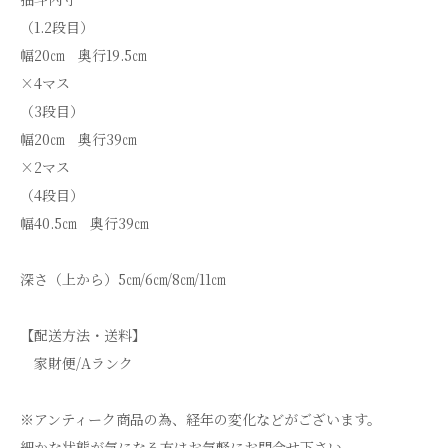
（1.2段目）
幅20㎝ 奥行19.5㎝
×4マス
（3段目）
幅20㎝ 奥行39㎝
×2マス
（4段目）
幅40.5㎝ 奥行39㎝
深さ（上から）5㎝/6㎝/8㎝/11㎝
【配送方法・送料】
家財便/Aランク
※アンティーク商品の為、経年の変化などがございます。
細かな状態が気になる方はお気軽にお問合せ下さい