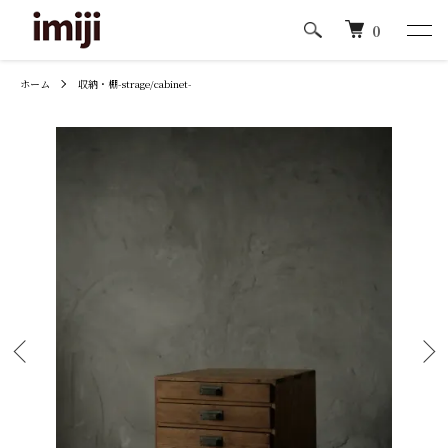
0
ホーム
収納・棚-strage/cabinet-