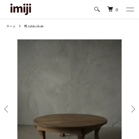
0
ホーム
机-table/desk-