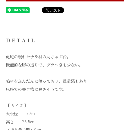
DETAIL
虎斑の現れたナラ材の丸ちゃぶ台。
機能的な脚の造りで、グラつきも少ない。
楢材をふんだんに使っており、重量感もあり
床座での書き物に良さそうです。
【 サイズ 】
天板径 79㎝
高さ 26.5㎝
（折り畳み時）9㎝