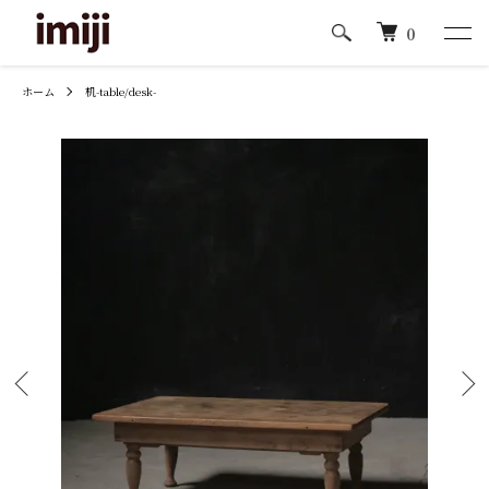
0
ホーム
机-table/desk-