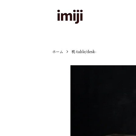
ホーム
机-table/desk-