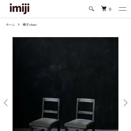
0
ホーム
椅子-chair-